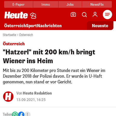
E-Paper
Immo
Jobs
NewsFlix
Arti
Österreich
Sport
Nachrichten
Neueste
Startseite
Österreich
Österreich
"Hatzerl" mit 200 km/h bringt
Wiener ins Heim
Mit bis zu 200 Kilometer pro Stunde rast ein Wiener im
Dezember 2018 der Polizei davon. Er wurde in U-Haft
genommen, nun stand er vor Gericht.
Von
Heute Redaktion
13.09.2021, 16:25
Teilen