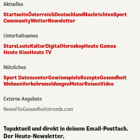
Aktuelles
Startseite
Österreich
Deutschland
Nachrichten
Sport
Community
Wetter
Newsletter
Unterhaltsames
Stars
Leute
Kultur
Digital
Horoskop
Heute Games
Heute Kino
Heute TV
Nützliches
Sport Datencenter
Gewinnspiele
Rezepte
Gesundheit
Wohnen
Verkehrsmeldungen
Motor
Reisen
Video
Externe Angebote
NewsFlix
Gesundheitstrends.com
Topaktuell und direkt in deinem Email-Postfach.
Der Heute-Newsletter.