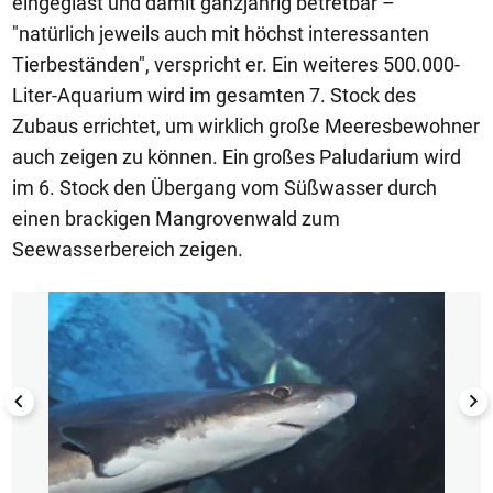
eingeglast und damit ganzjährig betretbar –
"natürlich jeweils auch mit höchst interessanten
Tierbeständen", verspricht er. Ein weiteres 500.000-
Liter-Aquarium wird im gesamten 7. Stock des
Zubaus errichtet, um wirklich große Meeresbewohner
auch zeigen zu können. Ein großes Paludarium wird
im 6. Stock den Übergang vom Süßwasser durch
einen brackigen Mangrovenwald zum
Seewasserbereich zeigen.
1/3