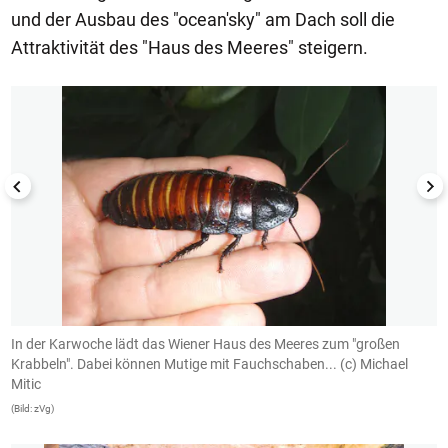
und der Ausbau des "ocean'sky" am Dach soll die
Attraktivität des "Haus des Meeres" steigern.
1/5
In der Karwoche lädt das Wiener Haus des Meeres zum "großen
.
Krabbeln". Dabei können Mutige mit Fauchschaben... (c) Michael
g
Mitic
(B
(Bild: zVg)
1/5