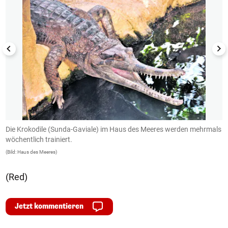
en
Die Krokodile (Sunda-Gaviale) im Haus des Meeres werden mehrmals
T
wöchentlich trainiert.
S
(Bild: Haus des Meeres)
(B
(Red)
Jetzt kommentieren