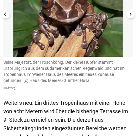
e
Seine Majestät, der Froschkönig. Der kleine Hüpfer stammt
S
ursprünglich aus dem südamerikanischen Regenwald und hat im
S
Tropenhaus im Wiener Haus des Meeres ein neues Zuhause
H
gefunden. (c) Haus des Meeres/Günther Hulla
(B
(Bild: zVg)
Weiters neu: Ein drittes Tropenhaus mit einer Höhe
von acht Metern wird über die bisherige Terrasse im
9. Stock zu erreichen sein. Die derzeit aus
Sicherheitsgründen eingezäunten Bereiche werden