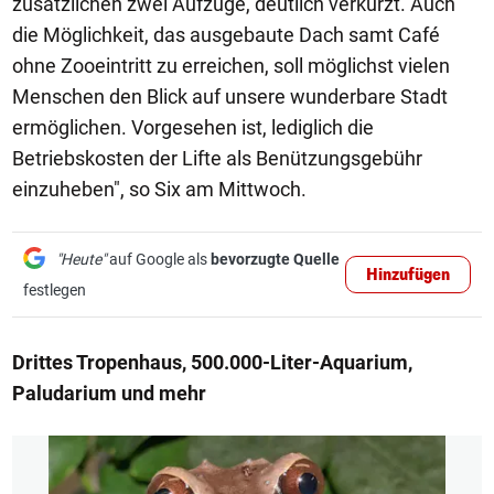
zusätzlichen zwei Aufzüge, deutlich verkürzt. Auch
die Möglichkeit, das ausgebaute Dach samt Café
ohne Zooeintritt zu erreichen, soll möglichst vielen
Menschen den Blick auf unsere wunderbare Stadt
ermöglichen. Vorgesehen ist, lediglich die
Betriebskosten der Lifte als Benützungsgebühr
einzuheben", so Six am Mittwoch.
"Heute"
auf Google als
bevorzugte Quelle
Hinzufügen
festlegen
Drittes Tropenhaus, 500.000-Liter-Aquarium,
Paludarium und mehr
1/3