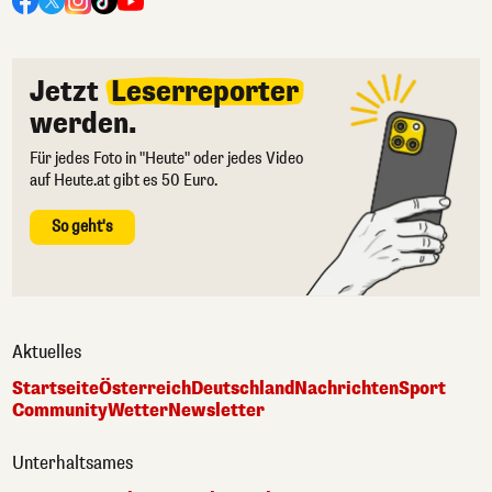
Jetzt
Leserreporter
werden.
Für jedes Foto in "Heute" oder jedes Video
auf Heute.at gibt es 50 Euro.
So geht's
Aktuelles
Startseite
Österreich
Deutschland
Nachrichten
Sport
Community
Wetter
Newsletter
Unterhaltsames