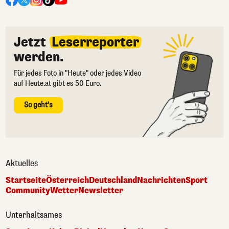
Jetzt
Leserreporter
werden.
Für jedes Foto in "Heute" oder jedes Video
auf Heute.at gibt es 50 Euro.
So geht's
Aktuelles
Startseite
Österreich
Deutschland
Nachrichten
Sport
Community
Wetter
Newsletter
Unterhaltsames