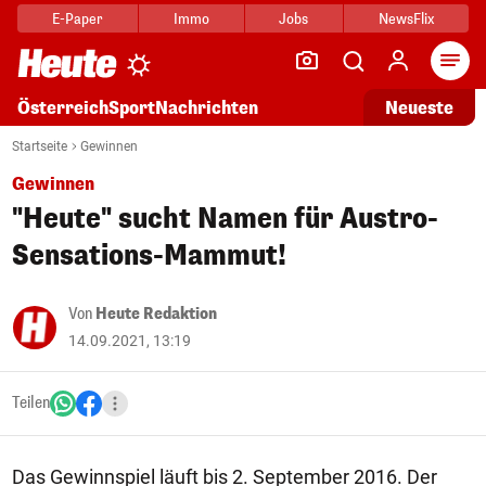
E-Paper
Immo
Jobs
NewsFlix
Arti
Österreich
Sport
Nachrichten
Neueste
Startseite
Gewinnen
Gewinnen
"Heute" sucht Namen für Austro-
Sensations-Mammut!
Von
Heute Redaktion
14.09.2021, 13:19
Teilen
Das Gewinnspiel läuft bis 2. September 2016. Der