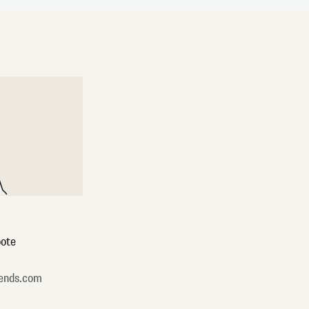
ote
ends.com