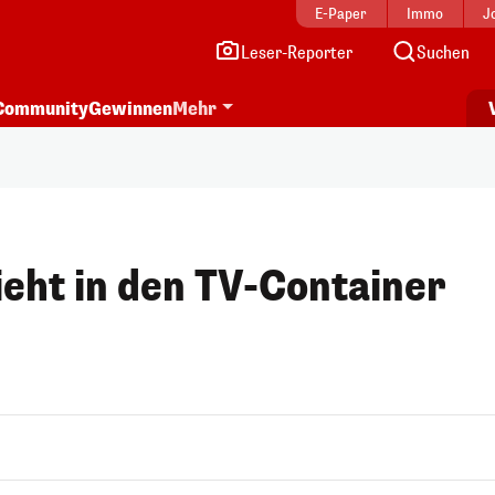
E-Paper
Immo
J
Leser-Reporter
Suchen
Community
Gewinnen
Mehr
ieht in den TV-Container