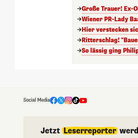
Große Trauer! Ex-O
Wiener PR-Lady Baa
Hier verstecken si
Ritterschlag! "Bau
So lässig ging Phi
Social Media
Jetzt
Leserreporter
werd