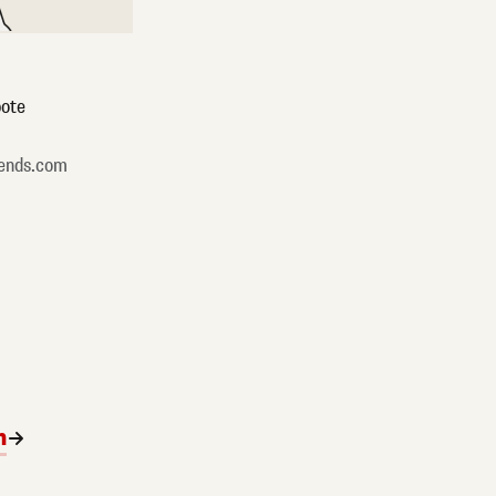
ote
ends.com
n