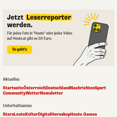
Jetzt
Leserreporter
werden.
Für jedes Foto in "Heute" oder jedes Video
auf Heute.at gibt es 50 Euro.
So geht's
Aktuelles
Startseite
Österreich
Deutschland
Nachrichten
Sport
Community
Wetter
Newsletter
Unterhaltsames
Stars
Leute
Kultur
Digital
Horoskop
Heute Games