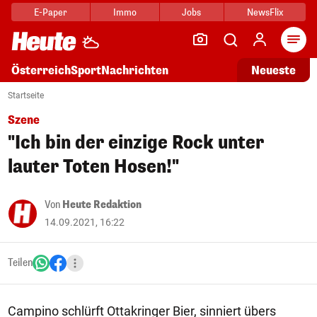
E-Paper
Immo
Jobs
NewsFlix
Arti
Österreich
Sport
Nachrichten
Neueste
Startseite
Szene
"Ich bin der einzige Rock unter
lauter Toten Hosen!"
Von
Heute Redaktion
14.09.2021, 16:22
Teilen
Campino schlürft Ottakringer Bier, sinniert übers