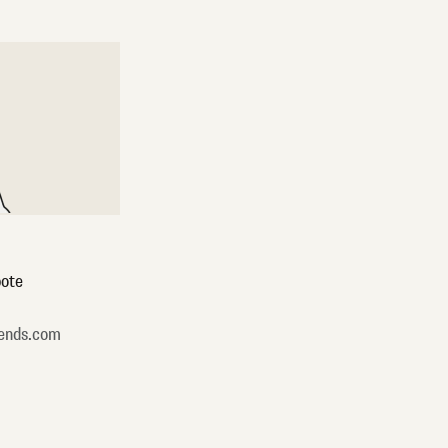
ote
ends.com