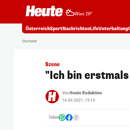
Wien 29°
Österreich
Sport
Nachrichten
Life
Unterhaltung
Startseite
Szene
"Ich bin erstmals
Von
Heute Redaktion
14.09.2021, 15:14
Teilen