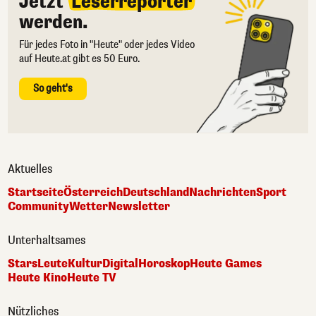
Jetzt
Leserreporter
werden.
Für jedes Foto in "Heute" oder jedes Video
auf Heute.at gibt es 50 Euro.
So geht's
Aktuelles
Startseite
Österreich
Deutschland
Nachrichten
Sport
Community
Wetter
Newsletter
Unterhaltsames
Stars
Leute
Kultur
Digital
Horoskop
Heute Games
Heute Kino
Heute TV
Nützliches