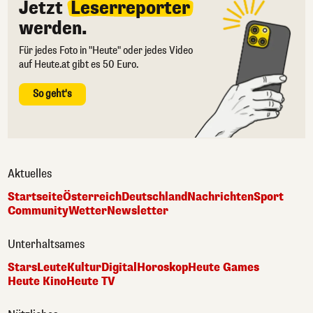
Jetzt
Leserreporter
werden.
Für jedes Foto in "Heute" oder jedes Video
auf Heute.at gibt es 50 Euro.
So geht's
Aktuelles
Startseite
Österreich
Deutschland
Nachrichten
Sport
Community
Wetter
Newsletter
Unterhaltsames
Stars
Leute
Kultur
Digital
Horoskop
Heute Games
Heute Kino
Heute TV