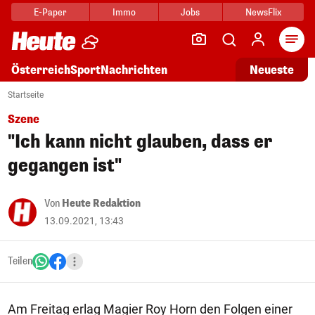
E-Paper
Immo
Jobs
NewsFlix
Arti
Österreich
Sport
Nachrichten
Neueste
Startseite
Szene
"Ich kann nicht glauben, dass er
gegangen ist"
Von
Heute Redaktion
13.09.2021, 13:43
Teilen
Am Freitag erlag Magier Roy Horn den Folgen einer