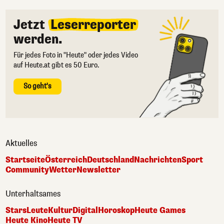
Jetzt
Leserreporter
werden.
Für jedes Foto in "Heute" oder jedes Video
auf Heute.at gibt es 50 Euro.
So geht's
Aktuelles
Startseite
Österreich
Deutschland
Nachrichten
Sport
Community
Wetter
Newsletter
Unterhaltsames
Stars
Leute
Kultur
Digital
Horoskop
Heute Games
Heute Kino
Heute TV