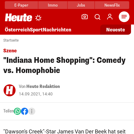
E-Paper
Immo
Jobs
NewsFlix
Arti
Österreich
Sport
Nachrichten
Neueste
Startseite
Szene
"Indiana Home Shopping": Comedy
vs. Homophobie
Von
Heute Redaktion
14.09.2021, 14:40
Teilen
"Dawson's Creek"-Star James Van Der Beek hat seit