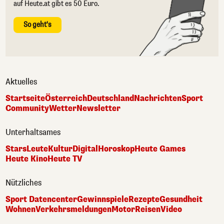
auf Heute.at gibt es 50 Euro.
So geht's
Aktuelles
Startseite
Österreich
Deutschland
Nachrichten
Sport
Community
Wetter
Newsletter
Unterhaltsames
Stars
Leute
Kultur
Digital
Horoskop
Heute Games
Heute Kino
Heute TV
Nützliches
Sport Datencenter
Gewinnspiele
Rezepte
Gesundheit
Wohnen
Verkehrsmeldungen
Motor
Reisen
Video