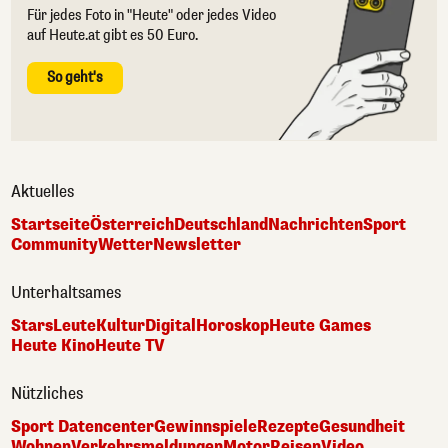
Für jedes Foto in "Heute" oder jedes Video
auf Heute.at gibt es 50 Euro.
So geht's
Aktuelles
Startseite
Österreich
Deutschland
Nachrichten
Sport
Community
Wetter
Newsletter
Unterhaltsames
Stars
Leute
Kultur
Digital
Horoskop
Heute Games
Heute Kino
Heute TV
Nützliches
Sport Datencenter
Gewinnspiele
Rezepte
Gesundheit
Wohnen
Verkehrsmeldungen
Motor
Reisen
Video