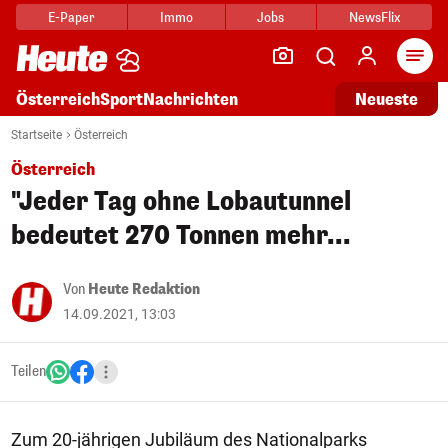
E-Paper
Immo
Jobs
NewsFlix
Arti
Österreich
Sport
Nachrichten
Neueste
Startseite
Österreich
Österreich
"Jeder Tag ohne Lobautunnel
bedeutet 270 Tonnen mehr...
Von
Heute Redaktion
14.09.2021, 13:03
Teilen
Zum 20-jährigen Jubiläum des Nationalparks