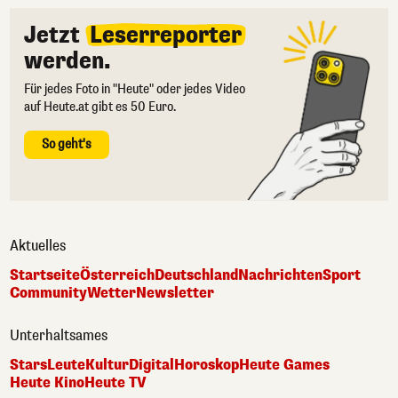
Jetzt
Leserreporter
werden.
Für jedes Foto in "Heute" oder jedes Video
auf Heute.at gibt es 50 Euro.
So geht's
Aktuelles
Startseite
Österreich
Deutschland
Nachrichten
Sport
Community
Wetter
Newsletter
Unterhaltsames
Stars
Leute
Kultur
Digital
Horoskop
Heute Games
Heute Kino
Heute TV