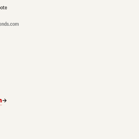
ote
ends.com
n