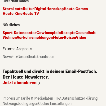
Unterhaltsames
Stars
Leute
Kultur
Digital
Horoskop
Heute Games
Heute Kino
Heute TV
Nützliches
Sport Datencenter
Gewinnspiele
Rezepte
Gesundheit
Wohnen
Verkehrsmeldungen
Motor
Reisen
Video
Externe Angebote
NewsFlix
Gesundheitstrends.com
Topaktuell und direkt in deinem Email-Postfach.
Der Heute-Newsletter.
Jetzt abonnieren
Impressum
Tarife & Mediadaten
TTPA
Datenschutzerklärung
Nutzungsbedingungen
Cookie Einstellungen