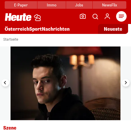
E-Paper
Immo
Jobs
NewsFlix
Arti
Österreich
Sport
Nachrichten
Neueste
i
1/10
Startseite
Szene