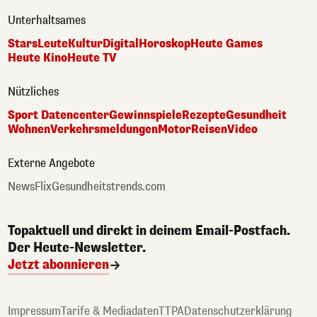
Unterhaltsames
Stars
Leute
Kultur
Digital
Horoskop
Heute Games
Heute Kino
Heute TV
Nützliches
Sport Datencenter
Gewinnspiele
Rezepte
Gesundheit
Wohnen
Verkehrsmeldungen
Motor
Reisen
Video
Externe Angebote
NewsFlix
Gesundheitstrends.com
Topaktuell und direkt in deinem Email-Postfach.
Der Heute-Newsletter.
Jetzt abonnieren
Impressum
Tarife & Mediadaten
TTPA
Datenschutzerklärung