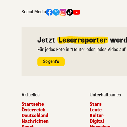
Social Media
Jetzt
Leserreporter
werd
Für jedes Foto in "Heute" oder jedes Video auf
So geht's
Aktuelles
Unterhaltsames
Startseite
Stars
Österreich
Leute
Deutschland
Kultur
Nachrichten
Digital
Sport
Horoskop