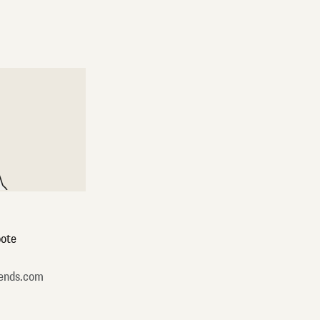
ote
ends.com