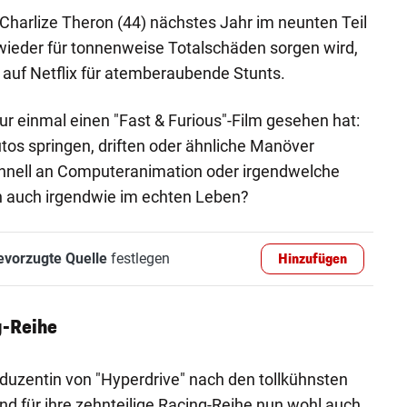
harlize Theron (44) nächstes Jahr im neunten Teil
 wieder für tonnenweise Totalschäden sorgen wird,
 auf Netflix für atemberaubende Stunts.
ur einmal einen "Fast & Furious"-Film gesehen hat:
os springen, driften oder ähnliche Manöver
chnell an Computeranimation oder irgendwelche
ch auch irgendwie im echten Leben?
evorzugte Quelle
festlegen
Hinzufügen
-Reihe
oduzentin von "Hyperdrive" nach den tollkühnsten
nd für ihre zehnteilige Racing-Reihe nun wohl auch