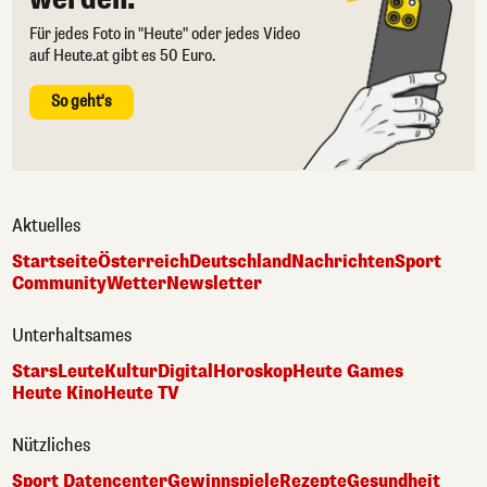
Für jedes Foto in "Heute" oder jedes Video
auf Heute.at gibt es 50 Euro.
So geht's
Aktuelles
Startseite
Österreich
Deutschland
Nachrichten
Sport
Community
Wetter
Newsletter
Unterhaltsames
Stars
Leute
Kultur
Digital
Horoskop
Heute Games
Heute Kino
Heute TV
Nützliches
Sport Datencenter
Gewinnspiele
Rezepte
Gesundheit