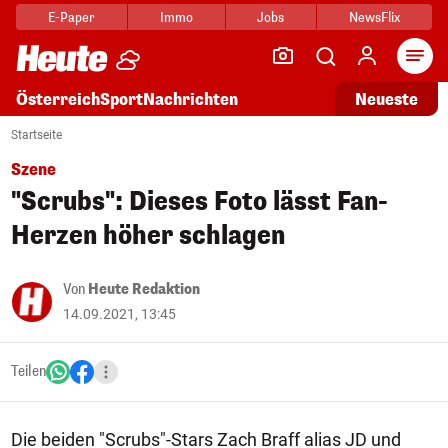
E-Paper
Immo
Jobs
NewsFlix
Arti
Österreich
Sport
Nachrichten
Neueste
Startseite
Szene
"Scrubs": Dieses Foto lässt Fan-
Herzen höher schlagen
Von
Heute Redaktion
14.09.2021, 13:45
Teilen
Die beiden "Scrubs"-Stars Zach Braff alias JD und