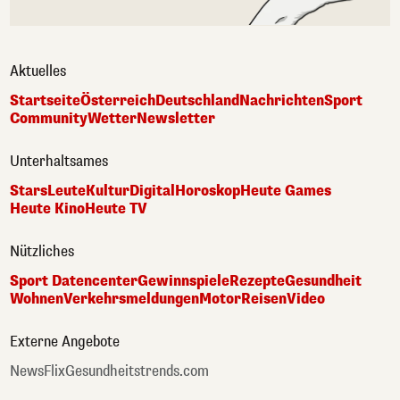
Aktuelles
Startseite
Österreich
Deutschland
Nachrichten
Sport
Community
Wetter
Newsletter
Unterhaltsames
Stars
Leute
Kultur
Digital
Horoskop
Heute Games
Heute Kino
Heute TV
Nützliches
Sport Datencenter
Gewinnspiele
Rezepte
Gesundheit
Wohnen
Verkehrsmeldungen
Motor
Reisen
Video
Externe Angebote
NewsFlix
Gesundheitstrends.com