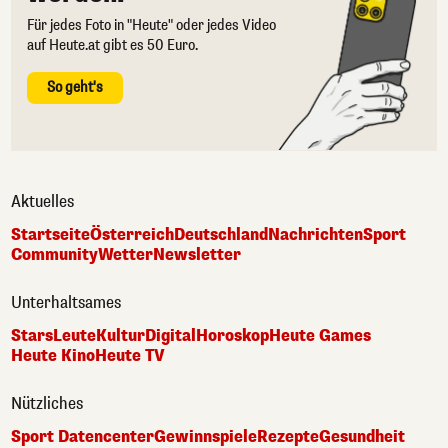
Für jedes Foto in "Heute" oder jedes Video
auf Heute.at gibt es 50 Euro.
So geht's
Aktuelles
Startseite
Österreich
Deutschland
Nachrichten
Sport
Community
Wetter
Newsletter
Unterhaltsames
Stars
Leute
Kultur
Digital
Horoskop
Heute Games
Heute Kino
Heute TV
Nützliches
Sport Datencenter
Gewinnspiele
Rezepte
Gesundheit