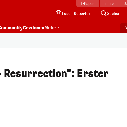
E-Paper
Immo
J
Leser-Reporter
Suchen
Community
Gewinnen
Mehr
- Resurrection": Erster