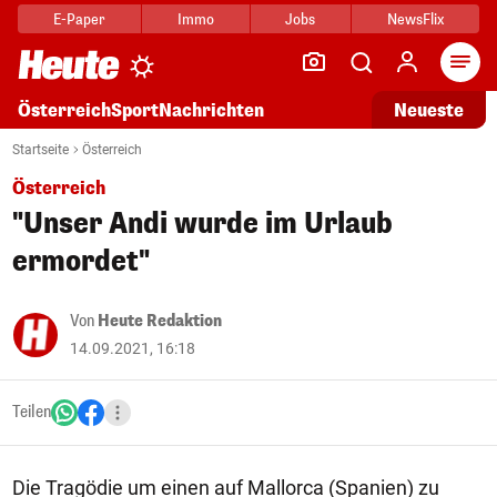
E-Paper
Immo
Jobs
NewsFlix
Arti
Österreich
Sport
Nachrichten
Neueste
Startseite
Österreich
Österreich
"Unser Andi wurde im Urlaub
ermordet"
Von
Heute Redaktion
14.09.2021, 16:18
Teilen
Die Tragödie um einen auf Mallorca (Spanien) zu