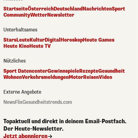
Startseite
Österreich
Deutschland
Nachrichten
Sport
Community
Wetter
Newsletter
Unterhaltsames
Stars
Leute
Kultur
Digital
Horoskop
Heute Games
Heute Kino
Heute TV
Nützliches
Sport Datencenter
Gewinnspiele
Rezepte
Gesundheit
Wohnen
Verkehrsmeldungen
Motor
Reisen
Video
Externe Angebote
NewsFlix
Gesundheitstrends.com
Topaktuell und direkt in deinem Email-Postfach.
Der Heute-Newsletter.
Jetzt abonnieren