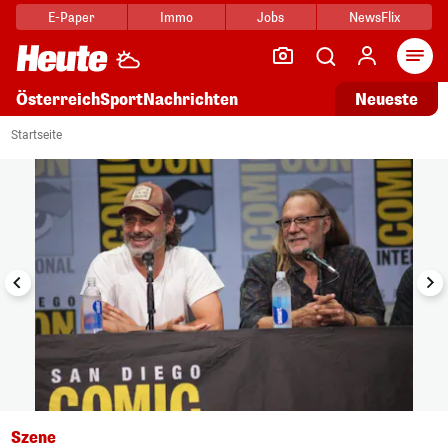
E-Paper
Immo
Jobs
NewsFlix
Arti
Österreich
Sport
Nachrichten
Neueste
i
1/5
Startseite
Szene