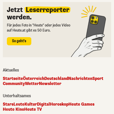
Jetzt
Leserreporter
werden.
Für jedes Foto in "Heute" oder jedes Video
auf Heute.at gibt es 50 Euro.
So geht's
Aktuelles
Startseite
Österreich
Deutschland
Nachrichten
Sport
Community
Wetter
Newsletter
Unterhaltsames
Stars
Leute
Kultur
Digital
Horoskop
Heute Games
Heute Kino
Heute TV