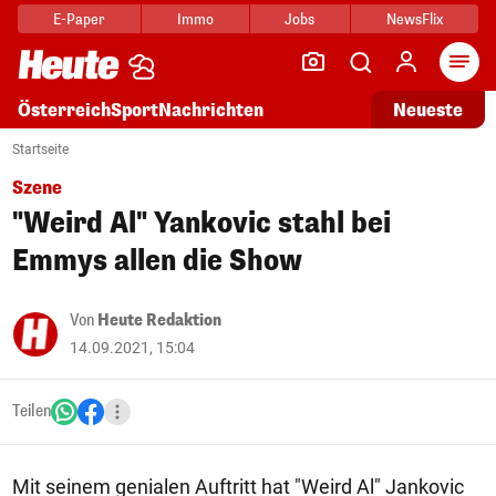
E-Paper
Immo
Jobs
NewsFlix
Arti
Österreich
Sport
Nachrichten
Neueste
Startseite
Szene
"Weird Al" Yankovic stahl bei
Emmys allen die Show
Von
Heute Redaktion
14.09.2021, 15:04
Teilen
Mit seinem genialen Auftritt hat "Weird Al" Jankovic