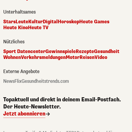
Unterhaltsames
Stars
Leute
Kultur
Digital
Horoskop
Heute Games
Heute Kino
Heute TV
Nützliches
Sport Datencenter
Gewinnspiele
Rezepte
Gesundheit
Wohnen
Verkehrsmeldungen
Motor
Reisen
Video
Externe Angebote
NewsFlix
Gesundheitstrends.com
Topaktuell und direkt in deinem Email-Postfach.
Der Heute-Newsletter.
Jetzt abonnieren