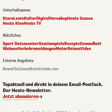
Unterhaltsames
Stars
Leute
Kultur
Digital
Horoskop
Heute Games
Heute Kino
Heute TV
Nützliches
Sport Datencenter
Gewinnspiele
Rezepte
Gesundheit
Wohnen
Verkehrsmeldungen
Motor
Reisen
Video
Externe Angebote
NewsFlix
Gesundheitstrends.com
Topaktuell und direkt in deinem Email-Postfach.
Der Heute-Newsletter.
Jetzt abonnieren