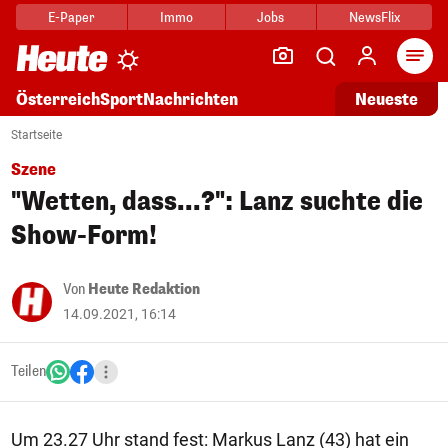
E-Paper
Immo
Jobs
NewsFlix
Arti
Österreich
Sport
Nachrichten
Neueste
Startseite
Szene
"Wetten, dass...?": Lanz suchte die
Show-Form!
Von
Heute Redaktion
14.09.2021, 16:14
Teilen
Um 23.27 Uhr stand fest: Markus Lanz (43) hat ein