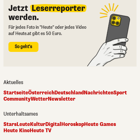
Jetzt
Leserreporter
werden.
Für jedes Foto in "Heute" oder jedes Video
auf Heute.at gibt es 50 Euro.
So geht's
Aktuelles
Startseite
Österreich
Deutschland
Nachrichten
Sport
Community
Wetter
Newsletter
Unterhaltsames
Stars
Leute
Kultur
Digital
Horoskop
Heute Games
Heute Kino
Heute TV