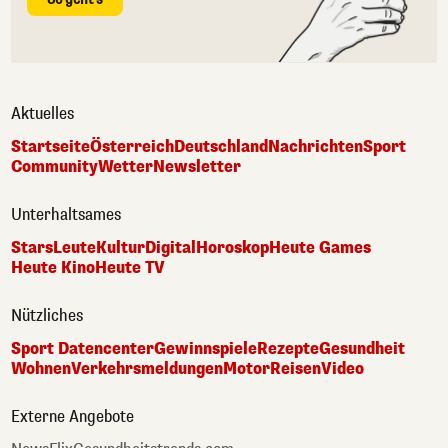
Aktuelles
Startseite
Österreich
Deutschland
Nachrichten
Sport
Community
Wetter
Newsletter
Unterhaltsames
Stars
Leute
Kultur
Digital
Horoskop
Heute Games
Heute Kino
Heute TV
Nützliches
Sport Datencenter
Gewinnspiele
Rezepte
Gesundheit
Wohnen
Verkehrsmeldungen
Motor
Reisen
Video
Externe Angebote