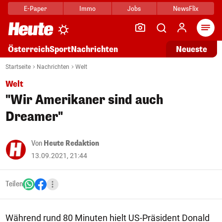
E-Paper
Immo
Jobs
NewsFlix
Arti
Österreich
Sport
Nachrichten
Neueste
Startseite
Nachrichten
Welt
Welt
"Wir Amerikaner sind auch
Dreamer"
Von
Heute Redaktion
13.09.2021, 21:44
Teilen
Während rund 80 Minuten hielt US-Präsident Donald