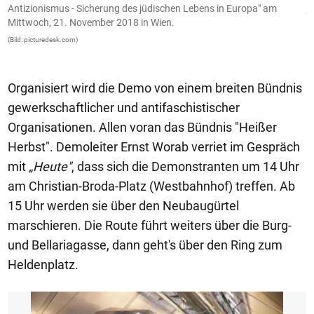
Antizionismus - Sicherung des jüdischen Lebens in Europa" am
j
Mittwoch, 21. November 2018 in Wien.
W
(Bild: picturedesk.com)
(B
Organisiert wird die Demo von einem breiten Bündnis
gewerkschaftlicher und antifaschistischer
Organisationen. Allen voran das Bündnis "Heißer
Herbst". Demoleiter Ernst Worab verriet im Gespräch
mit
„Heute"
, dass sich die Demonstranten um 14 Uhr
am Christian-Broda-Platz (Westbahnhof) treffen. Ab
15 Uhr werden sie über den Neubaugürtel
marschieren. Die Route führt weiters über die Burg-
und Bellariagasse, dann geht's über den Ring zum
Heldenplatz.
1/3