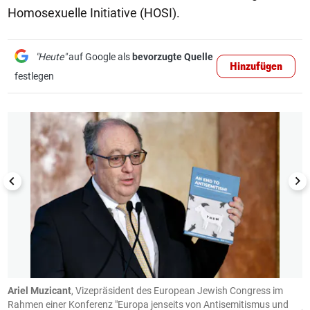
Homosexuelle Initiative (HOSI).
"Heute"
auf Google als
bevorzugte Quelle
Hinzufügen
festlegen
1/12
Ariel Muzicant
, Vizepräsident des European Jewish Congress im
S
Rahmen einer Konferenz "Europa jenseits von Antisemitismus und
j