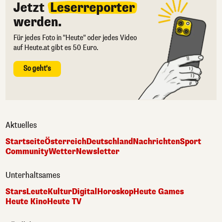
Jetzt
Leserreporter
werden.
Für jedes Foto in "Heute" oder jedes Video
auf Heute.at gibt es 50 Euro.
So geht's
Aktuelles
Startseite
Österreich
Deutschland
Nachrichten
Sport
Community
Wetter
Newsletter
Unterhaltsames
Stars
Leute
Kultur
Digital
Horoskop
Heute Games
Heute Kino
Heute TV