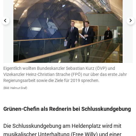
Eigentlich wollten Bundeskanzler Sebastian Kurz (ÖVP) und
D
Vizekanzler Heinz-Christian Strache (FPÖ) nur über das erste Jahr
w
Regierungsarbeit sowie die Ziele für 2019 sprechen.
ü
(Bild: Helmut Graf)
(B
Grünen-Chefin als Rednerin bei Schlusskundgebung
Die Schlusskundgebung am Heldenplatz wird mit
musikalischer Unterhaltung (Free Willy) und einer