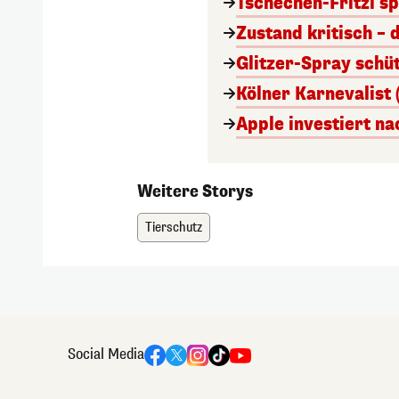
Tschechen-Fritzl sp
Zustand kritisch – 
Glitzer-Spray schü
Kölner Karnevalist 
Apple investiert n
Weitere Storys
Tierschutz
Social Media