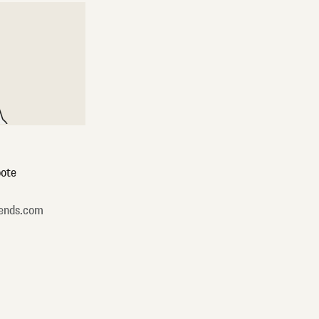
ote
ends.com