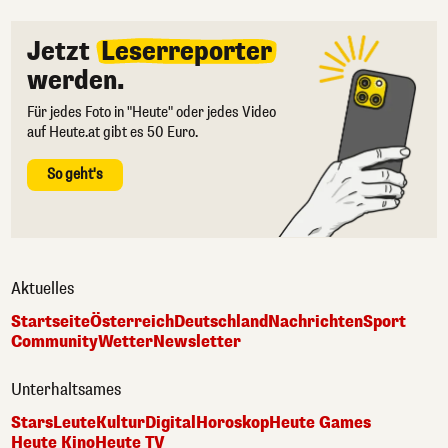
Jetzt
Leserreporter
werden.
Für jedes Foto in "Heute" oder jedes Video
auf Heute.at gibt es 50 Euro.
So geht's
Aktuelles
Startseite
Österreich
Deutschland
Nachrichten
Sport
Community
Wetter
Newsletter
Unterhaltsames
Stars
Leute
Kultur
Digital
Horoskop
Heute Games
Heute Kino
Heute TV