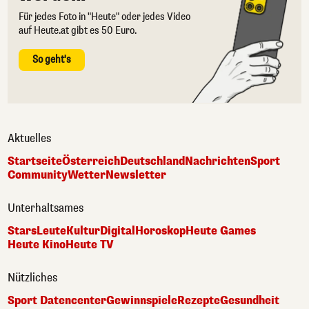
Für jedes Foto in "Heute" oder jedes Video
auf Heute.at gibt es 50 Euro.
So geht's
Aktuelles
Startseite
Österreich
Deutschland
Nachrichten
Sport
Community
Wetter
Newsletter
Unterhaltsames
Stars
Leute
Kultur
Digital
Horoskop
Heute Games
Heute Kino
Heute TV
Nützliches
Sport Datencenter
Gewinnspiele
Rezepte
Gesundheit