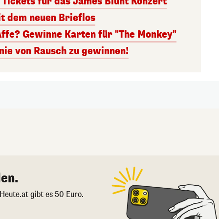
 Tickets für das James Blunt Konzert
it dem neuen Brieflos
Affe? Gewinne Karten für "The Monkey"
inie von Rausch zu gewinnen!
en.
 Heute.at gibt es 50 Euro.