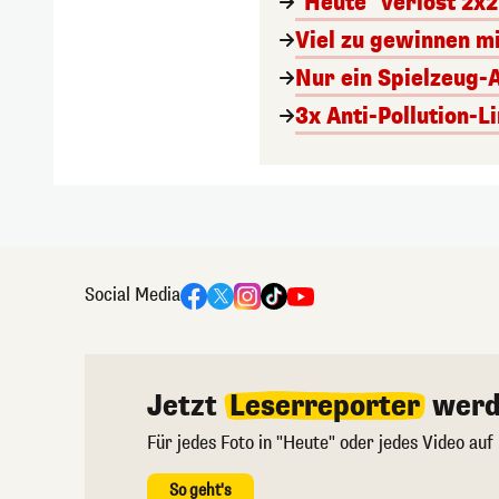
"Heute" verlost 2x2
Viel zu gewinnen m
Nur ein Spielzeug-
3x Anti-Pollution-L
Social Media
Jetzt
Leserreporter
werd
Für jedes Foto in "Heute" oder jedes Video auf
So geht's