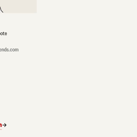
ote
ends.com
n