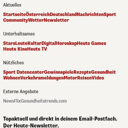
Aktuelles
Startseite
Österreich
Deutschland
Nachrichten
Sport
Community
Wetter
Newsletter
Unterhaltsames
Stars
Leute
Kultur
Digital
Horoskop
Heute Games
Heute Kino
Heute TV
Nützliches
Sport Datencenter
Gewinnspiele
Rezepte
Gesundheit
Wohnen
Verkehrsmeldungen
Motor
Reisen
Video
Externe Angebote
NewsFlix
Gesundheitstrends.com
Topaktuell und direkt in deinem Email-Postfach.
Der Heute-Newsletter.