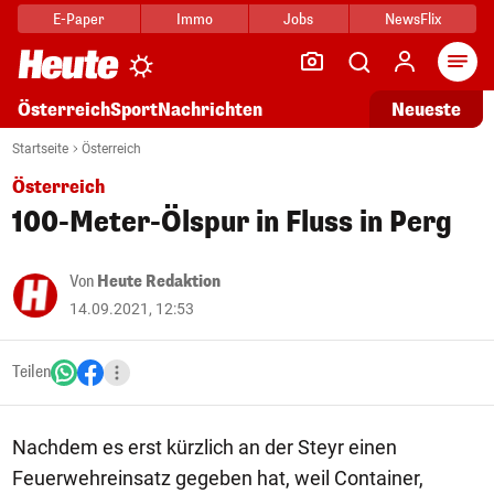
E-Paper
Immo
Jobs
NewsFlix
Arti
Österreich
Sport
Nachrichten
Neueste
Startseite
Österreich
Österreich
100-Meter-Ölspur in Fluss in Perg
Von
Heute Redaktion
14.09.2021, 12:53
Teilen
Nachdem es erst kürzlich an der Steyr einen
Feuerwehreinsatz gegeben hat, weil Container,