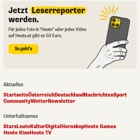
Jetzt
Leserreporter
werden.
Für jedes Foto in "Heute" oder jedes Video
auf Heute.at gibt es 50 Euro.
So geht's
Aktuelles
Startseite
Österreich
Deutschland
Nachrichten
Sport
Community
Wetter
Newsletter
Unterhaltsames
Stars
Leute
Kultur
Digital
Horoskop
Heute Games
Heute Kino
Heute TV