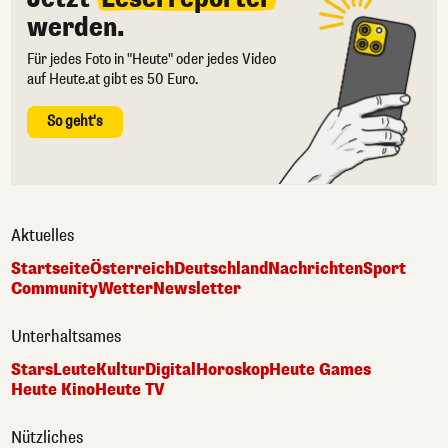
werden.
Für jedes Foto in "Heute" oder jedes Video
auf Heute.at gibt es 50 Euro.
So geht's
Aktuelles
Startseite
Österreich
Deutschland
Nachrichten
Sport
Community
Wetter
Newsletter
Unterhaltsames
Stars
Leute
Kultur
Digital
Horoskop
Heute Games
Heute Kino
Heute TV
Nützliches