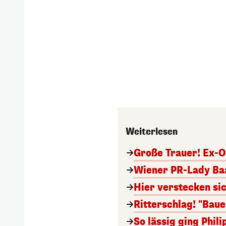
Weiterlesen
Große Trauer! Ex-O
Wiener PR-Lady Baa
Hier verstecken si
Ritterschlag! "Bau
So lässig ging Phi