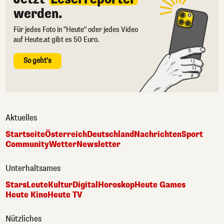
werden.
Für jedes Foto in "Heute" oder jedes Video
auf Heute.at gibt es 50 Euro.
So geht's
Aktuelles
Startseite
Österreich
Deutschland
Nachrichten
Sport
Community
Wetter
Newsletter
Unterhaltsames
Stars
Leute
Kultur
Digital
Horoskop
Heute Games
Heute Kino
Heute TV
Nützliches