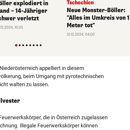
Tschechien
öller explodiert in
Neue Monster-Böller:
and – 14-Jähriger
"Alles im Umkreis von 1
chwer verletzt
Meter tot"
.12.2024, 10:20
31.12.2024, 04:00
Niederösterreich appelliert in diesem
lkerung, beim Umgang mit pyrotechnischen
cht walten zu lassen.
ilvester
Feuerwerkskörper, die in Österreich zugelassen
ichnung. Illegale Feuerwerkskörper können