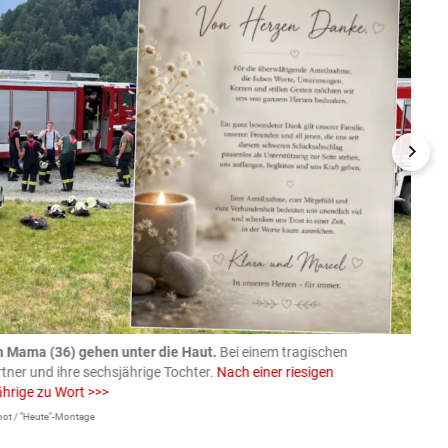
n Mama (36) gehen unter die Haut.
Bei einem tragischen
07.08
rtner und ihre sechsjährige Tochter.
Nach einer riesigen
charm
ährige zu Wort >>>
Larissa 
ot / "Heute"-Montage