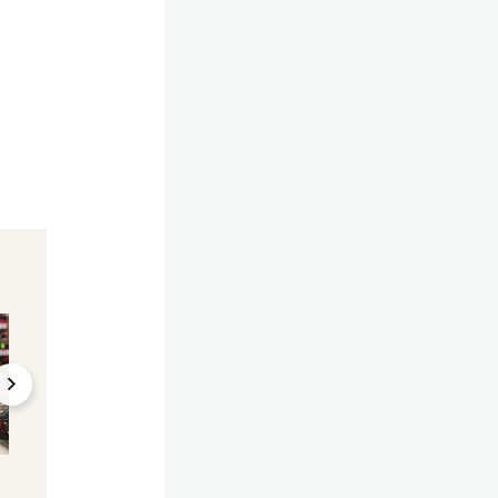
Unfall kurz vor
Mitten im Stadtzen
Geburtstag
"Unzählige Böller
Böller-Explosion
gezündet" – Polize
zerfetzt Hand – 18-
fasst 11-Jährigen
Jähriger im Spital
30.12.2024, 11:46
29.12.2024, 13:23