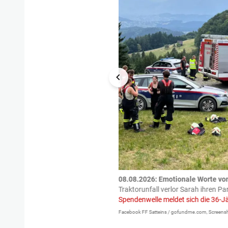
tzte.
Zu einem tragischen
08.08.2026: Emotionale Worte vo
igen gekommen.
Bei einem Frontal-
Traktorunfall verlor Sarah ihren Pa
Spendenwelle meldet sich die 36-J
Facebook FF Satteins / gofundme.com, Screensh