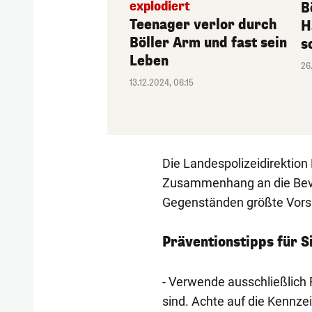
explodiert
B
Teenager verlor durch
H
Böller Arm und fast sein
s
Leben
26
13.12.2024, 06:15
Die Landespolizeidirektion 
Zusammenhang an die Bevö
Gegenständen größte Vorsi
Präventionstipps für S
- Verwende ausschließlich 
sind. Achte auf die Kennze