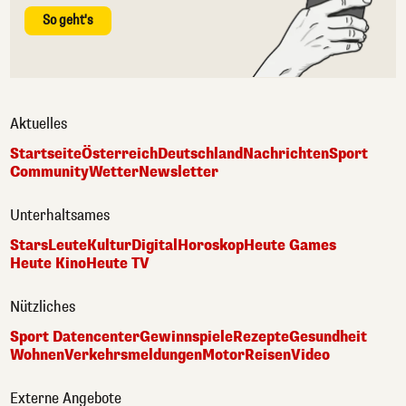
So geht's
Aktuelles
Startseite
Österreich
Deutschland
Nachrichten
Sport
Community
Wetter
Newsletter
Unterhaltsames
Stars
Leute
Kultur
Digital
Horoskop
Heute Games
Heute Kino
Heute TV
Nützliches
Sport Datencenter
Gewinnspiele
Rezepte
Gesundheit
Wohnen
Verkehrsmeldungen
Motor
Reisen
Video
Externe Angebote