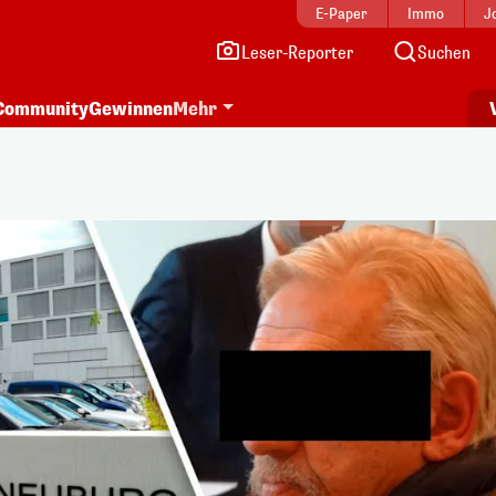
E-Paper
Immo
J
Leser-Reporter
Suchen
Community
Gewinnen
Mehr