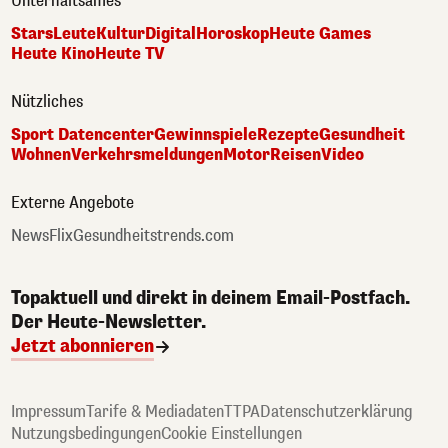
Unterhaltsames
Stars
Leute
Kultur
Digital
Horoskop
Heute Games
Heute Kino
Heute TV
Nützliches
Sport Datencenter
Gewinnspiele
Rezepte
Gesundheit
Wohnen
Verkehrsmeldungen
Motor
Reisen
Video
Externe Angebote
NewsFlix
Gesundheitstrends.com
Topaktuell und direkt in deinem Email-Postfach.
Der Heute-Newsletter.
Jetzt abonnieren
Impressum
Tarife & Mediadaten
TTPA
Datenschutzerklärung
Nutzungsbedingungen
Cookie Einstellungen