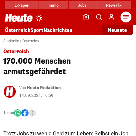
E-Paper
Immo
Jobs
NewsFlix
Arti
Österreich
Sport
Nachrichten
Neueste
Startseite
Österreich
Österreich
170.000 Menschen
armutsgefährdet
Von
Heute Redaktion
14.09.2021, 16:59
Teilen
Trotz Jobs zu wenig Geld zum Leben: Selbst ein Job