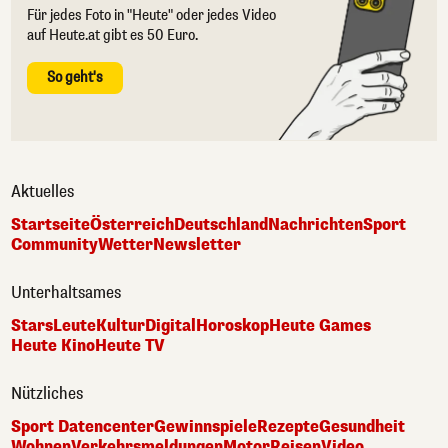
Für jedes Foto in "Heute" oder jedes Video
auf Heute.at gibt es 50 Euro.
So geht's
Aktuelles
Startseite
Österreich
Deutschland
Nachrichten
Sport
Community
Wetter
Newsletter
Unterhaltsames
Stars
Leute
Kultur
Digital
Horoskop
Heute Games
Heute Kino
Heute TV
Nützliches
Sport Datencenter
Gewinnspiele
Rezepte
Gesundheit
Wohnen
Verkehrsmeldungen
Motor
Reisen
Video