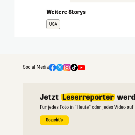
Weitere Storys
USA
Social Media
Jetzt
Leserreporter
werd
Für jedes Foto in "Heute" oder jedes Video auf
So geht's