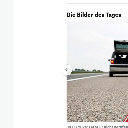
1/57
Die Bilder des Tages
tzte.
Zu einem tragischen
09.08.2026: ÖAMTC nicht gerufen 