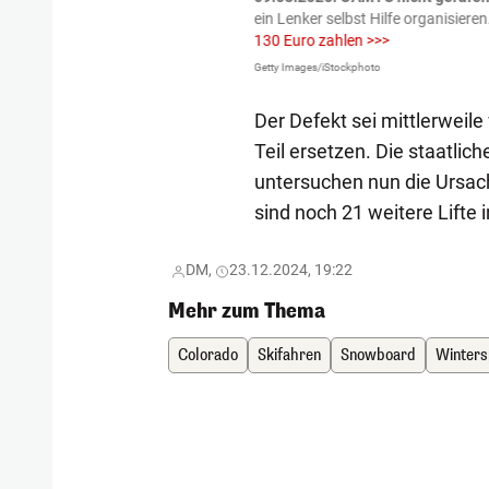
igen gekommen.
Bei einem Frontal-
ein Lenker selbst Hilfe organisieren
130 Euro zahlen >>>
Getty Images/iStockphoto
Der Defekt sei mittlerweil
Teil ersetzen. Die staatlic
untersuchen nun die Ursach
sind noch 21 weitere Lifte i
DM,
23.12.2024, 19:22
Mehr zum Thema
Colorado
Skifahren
Snowboard
Winters