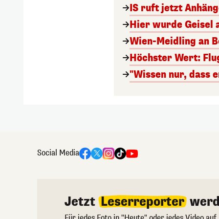
IS ruft jetzt Anhän
Hier wurde Geisel 
Wien-Meidling an Bo
Höchster Wert: Flu
"Wissen nur, dass e
Social Media
Jetzt
Leserreporter
werd
Für jedes Foto in "Heute" oder jedes Video auf