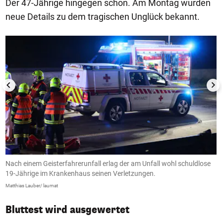
Der 47-Jährige hingegen schon. Am Montag wurden
neue Details zu dem tragischen Unglück bekannt.
1/4
Nach einem Geisterfahrerunfall erlag der am Unfall wohl schuldlose
N
19-Jährige im Krankenhaus seinen Verletzungen.
1
Matthias Lauber/ laumat
Ma
Bluttest wird ausgewertet