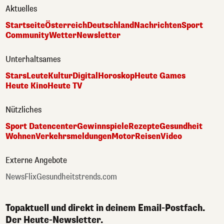
Aktuelles
Startseite
Österreich
Deutschland
Nachrichten
Sport
Community
Wetter
Newsletter
Unterhaltsames
Stars
Leute
Kultur
Digital
Horoskop
Heute Games
Heute Kino
Heute TV
Nützliches
Sport Datencenter
Gewinnspiele
Rezepte
Gesundheit
Wohnen
Verkehrsmeldungen
Motor
Reisen
Video
Externe Angebote
NewsFlix
Gesundheitstrends.com
Topaktuell und direkt in deinem Email-Postfach.
Der Heute-Newsletter.