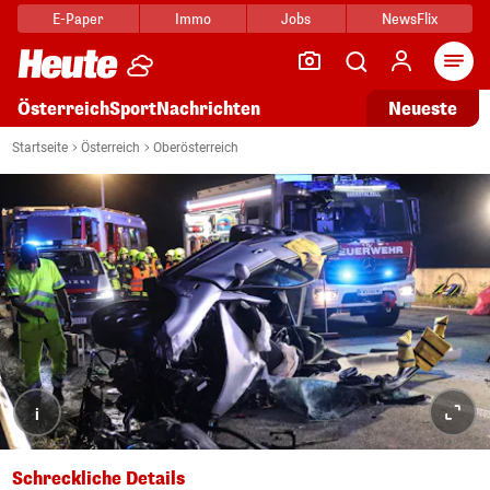
E-Paper
Immo
Jobs
NewsFlix
Arti
Österreich
Sport
Nachrichten
Neueste
Startseite
Österreich
Oberösterreich
i
Schreckliche Details