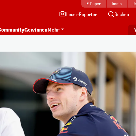
E-Paper
Immo
J
Leser-Reporter
Suchen
Community
Gewinnen
Mehr