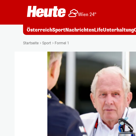
Wien 24°
Österreich
Sport
Nachrichten
Life
Unterhaltung
Startseite
Sport
Formel 1