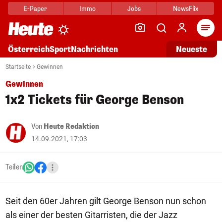
E-Paper
Immo
Jobs
NewsFlix
Arti
Österreich
Sport
Nachrichten
Neueste
Startseite
Gewinnen
Gewinnen
1x2 Tickets für George Benson
Von
Heute Redaktion
14.09.2021, 17:03
Teilen
Seit den 60er Jahren gilt George Benson nun schon
als einer der besten Gitarristen, die der Jazz