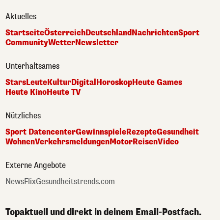
Aktuelles
Startseite
Österreich
Deutschland
Nachrichten
Sport
Community
Wetter
Newsletter
Unterhaltsames
Stars
Leute
Kultur
Digital
Horoskop
Heute Games
Heute Kino
Heute TV
Nützliches
Sport Datencenter
Gewinnspiele
Rezepte
Gesundheit
Wohnen
Verkehrsmeldungen
Motor
Reisen
Video
Externe Angebote
NewsFlix
Gesundheitstrends.com
Topaktuell und direkt in deinem Email-Postfach.