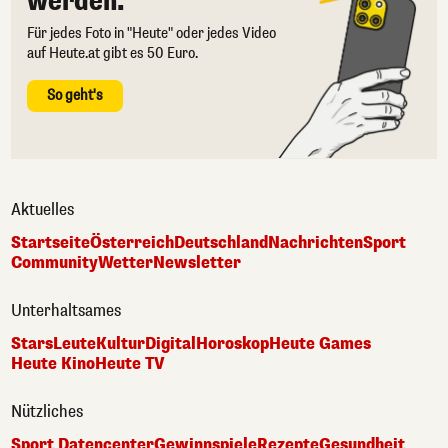
werden.
Für jedes Foto in "Heute" oder jedes Video
auf Heute.at gibt es 50 Euro.
So geht's
Aktuelles
Startseite
Österreich
Deutschland
Nachrichten
Sport
Community
Wetter
Newsletter
Unterhaltsames
Stars
Leute
Kultur
Digital
Horoskop
Heute Games
Heute Kino
Heute TV
Nützliches
Sport Datencenter
Gewinnspiele
Rezepte
Gesundheit