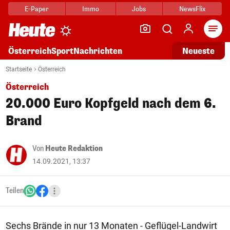
E-Paper
Immo
Jobs
NewsFlix
Arti
Österreich
Sport
Nachrichten
Neueste
Startseite
Österreich
Österreich
20.000 Euro Kopfgeld nach dem 6.
Brand
Von
Heute Redaktion
14.09.2021, 13:37
Teilen
Sechs Brände in nur 13 Monaten - Geflügel-Landwirt