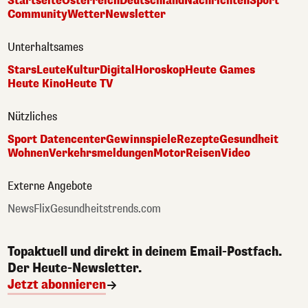
Startseite
Österreich
Deutschland
Nachrichten
Sport
Community
Wetter
Newsletter
Unterhaltsames
Stars
Leute
Kultur
Digital
Horoskop
Heute Games
Heute Kino
Heute TV
Nützliches
Sport Datencenter
Gewinnspiele
Rezepte
Gesundheit
Wohnen
Verkehrsmeldungen
Motor
Reisen
Video
Externe Angebote
NewsFlix
Gesundheitstrends.com
Topaktuell und direkt in deinem Email-Postfach.
Der Heute-Newsletter.
Jetzt abonnieren